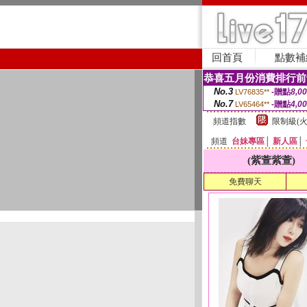
回首頁
點數補
恭喜五月份消費排行前
No.3
-贈點
8,0
LV76835**
No.7
-贈點
4,0
LV65464**
頻道指數
限制級(火
頻道
台妹專區
│
新人區
│
(紫萱紫萱)
免費聊天