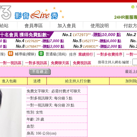
給站
會員專區
加入會員
使用說明
付款
十名會員 獲得免費點數~
No.1
-贈點
10,000
點
No.2
LV72973**
No.4
No.5
No.
00
點
-贈點
7,000
點
-贈點
6,000
點
LV27620**
LV52777**
No.8
No.9
No.
00
點
-贈點
3,000
點
-贈點
2,000
點
LV76847**
LV69831**
辣)
輔導級(曖昧)
普通級(清純)
排序
業績排行
│
一對多收費排序
│
一對一
搜尋主持人網名/編號：
一對一視訊區
│
一對多視訊區
│
免費聊天區
│
免費視訊區
最近上線時間
進入包廂
送禮
給主持人打分數
加到我
免費文字聊天: 必需付費才可聊天
一對多視訊聊天: 每分鐘 5 點
一對一視訊聊天: 每分鐘 20 點
性別: 女性
年齡: 28 歲
血型:
身高: 166 公分(cm)