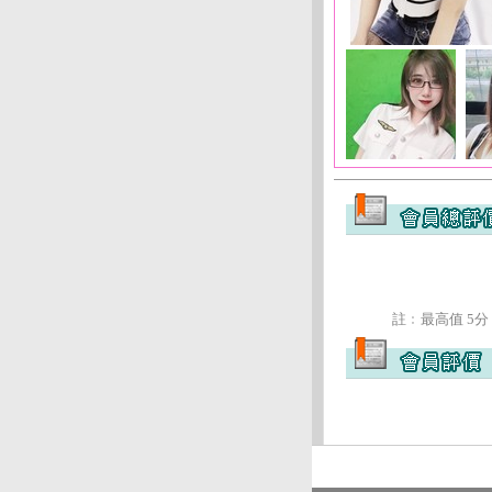
註﹕最高值 5分