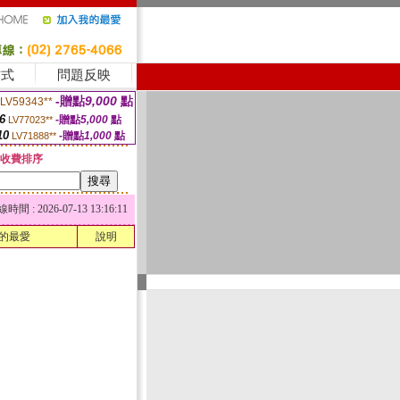
方式
問題反映
-贈點
9,000
點
LV59343**
6
-贈點
5,000
點
LV77023**
10
-贈點
1,000
點
LV71888**
收費排序
 : 2026-07-13 13:16:11
的最愛
說明