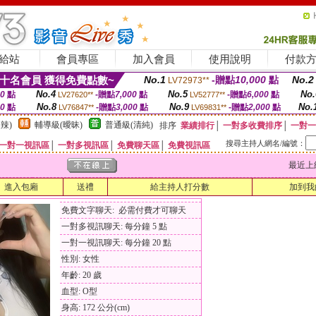
給站
會員專區
加入會員
使用說明
付款
十名會員 獲得免費點數~
No.1
-贈點
10,000
點
No.2
LV72973**
No.4
No.5
No.
00
點
-贈點
7,000
點
-贈點
6,000
點
LV27620**
LV52777**
No.8
No.9
No.
00
點
-贈點
3,000
點
-贈點
2,000
點
LV76847**
LV69831**
辣)
輔導級(曖昧)
普通級(清純)
排序
業績排行
│
一對多收費排序
│
一對一
搜尋主持人網名/編號：
一對一視訊區
│
一對多視訊區
│
免費聊天區
│
免費視訊區
最近上線時間
進入包廂
送禮
給主持人打分數
加到我
免費文字聊天: 必需付費才可聊天
一對多視訊聊天: 每分鐘 5 點
一對一視訊聊天: 每分鐘 20 點
性別: 女性
年齡: 20 歲
血型: O型
身高: 172 公分(cm)