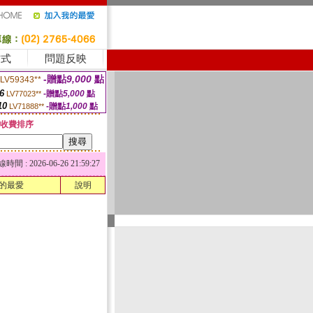
方式
問題反映
-贈點
9,000
點
LV59343**
6
-贈點
5,000
點
LV77023**
10
-贈點
1,000
點
LV71888**
收費排序
 : 2026-06-26 21:59:27
的最愛
說明