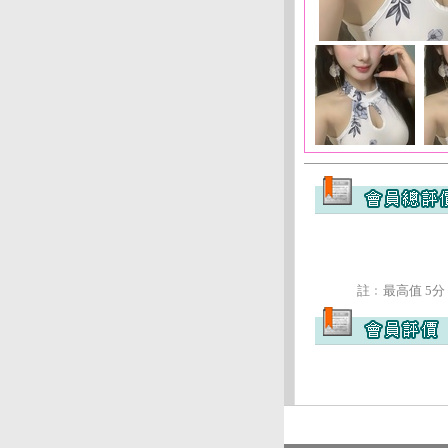
註﹕最高值 5分