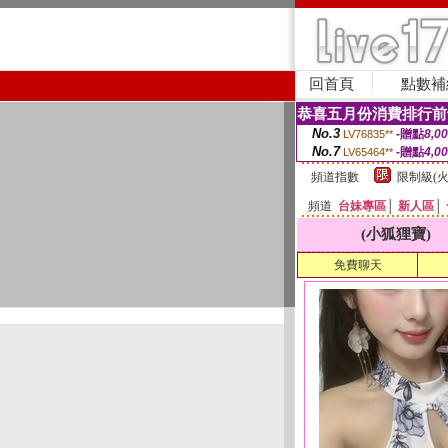
回首頁
點數補
恭喜五月份消費排行前
No.3
-贈點
8,0
LV76835**
No.7
-贈點
4,0
LV65464**
頻道指數
限制級(火
頻道
台妹專區
│
新人區
│
(小狐狸寶)
免費聊天