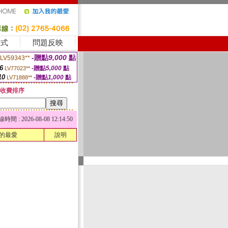
方式
問題反映
-贈點
9,000
點
LV59343**
6
-贈點
5,000
點
LV77023**
10
-贈點
1,000
點
LV71888**
收費排序
 : 2026-08-08 12:14:50
的最愛
說明