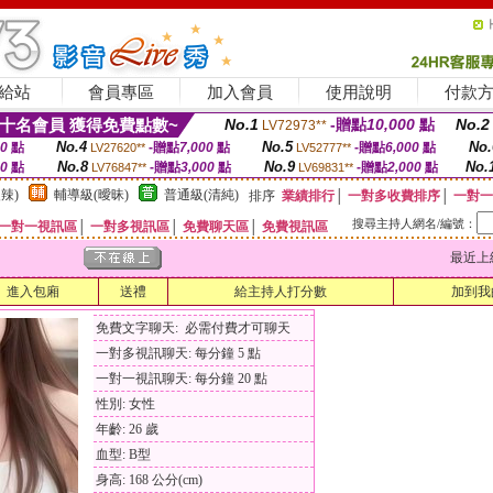
給站
會員專區
加入會員
使用說明
付款
十名會員 獲得免費點數~
No.1
-贈點
10,000
點
No.2
LV72973**
No.4
No.5
No.
00
點
-贈點
7,000
點
-贈點
6,000
點
LV27620**
LV52777**
No.8
No.9
No.
00
點
-贈點
3,000
點
-贈點
2,000
點
LV76847**
LV69831**
辣)
輔導級(曖昧)
普通級(清純)
排序
業績排行
│
一對多收費排序
│
一對一
搜尋主持人網名/編號：
一對一視訊區
│
一對多視訊區
│
免費聊天區
│
免費視訊區
最近上線時間
進入包廂
送禮
給主持人打分數
加到我
免費文字聊天: 必需付費才可聊天
一對多視訊聊天: 每分鐘 5 點
一對一視訊聊天: 每分鐘 20 點
性別: 女性
年齡: 26 歲
血型: B型
身高: 168 公分(cm)