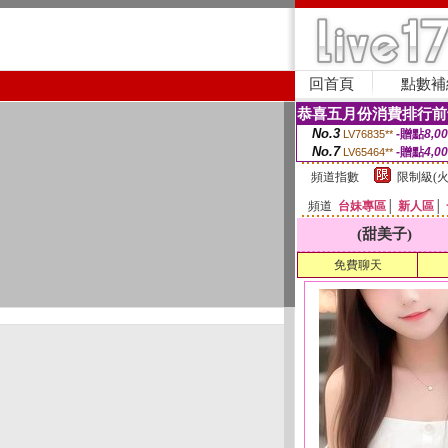
回首頁
點數補
恭喜五月份消費排行前
No.3
-贈點
8,0
LV76835**
No.7
-贈點
4,0
LV65464**
頻道指數
限制級(火
頻道
台妹專區
│
新人區
│
(甜美子)
免費聊天