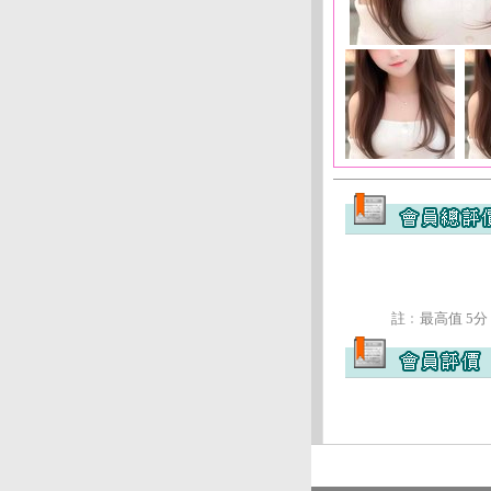
註﹕最高值 5分