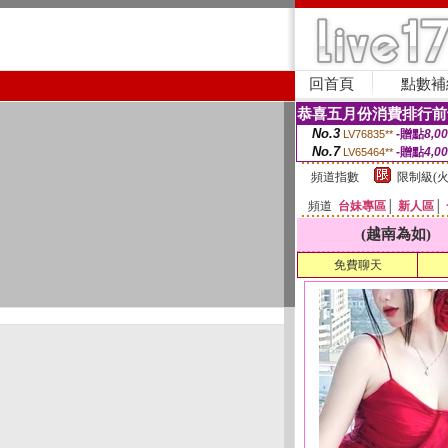
回首頁
點數補
恭喜五月份消費排行前
No.3
-贈點
8,0
LV76835**
No.7
-贈點
4,0
LV65464**
頻道指數
限制級(火
頻道
台妹專區
│
新人區
│
(越南為如)
免費聊天