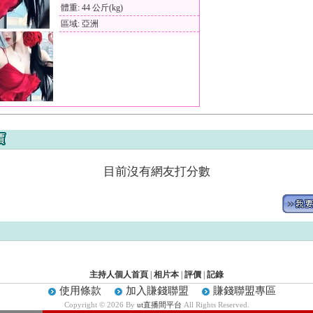
體重: 44 公斤(kg)
區域: 亞洲
目前沒有網友打分數
主持人個人首頁
|
相片本
|
評價
|
記錄
使用條款
加入賺錢聯盟
賺錢聯盟專區
Copyright © 2026 By
ut直播間平台
All Rights Reserved.