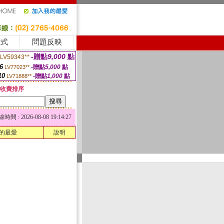
方式
問題反映
-贈點
9,000
點
LV59343**
6
-贈點
5,000
點
LV77023**
10
-贈點
1,000
點
LV71888**
收費排序
 : 2026-08-08 19:14:27
的最愛
說明