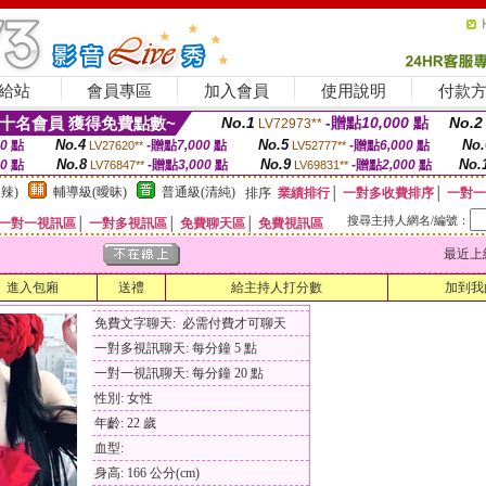
給站
會員專區
加入會員
使用說明
付款
十名會員 獲得免費點數~
No.1
-贈點
10,000
點
No.2
LV72973**
No.4
No.5
No.
00
點
-贈點
7,000
點
-贈點
6,000
點
LV27620**
LV52777**
No.8
No.9
No.
00
點
-贈點
3,000
點
-贈點
2,000
點
LV76847**
LV69831**
辣)
輔導級(曖昧)
普通級(清純)
排序
業績排行
│
一對多收費排序
│
一對一
搜尋主持人網名/編號：
一對一視訊區
│
一對多視訊區
│
免費聊天區
│
免費視訊區
最近上線時間
進入包廂
送禮
給主持人打分數
加到我
免費文字聊天: 必需付費才可聊天
一對多視訊聊天: 每分鐘 5 點
一對一視訊聊天: 每分鐘 20 點
性別: 女性
年齡: 22 歲
血型:
身高: 166 公分(cm)