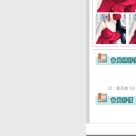
註﹕最高值 5分